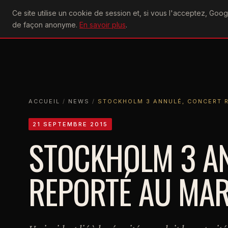
U2
Ce site utilise un cookie de session et, si vous l'acceptez, Go
achtung
ACTU
CONCERTS
DIS
de façon anonyme.
En savoir plus
.
ACCUEIL
ACCUEIL
NEWS
STOCKHOLM 3 ANNULÉ, CONCERT REPOR
ACCUEIL
/
NEWS
/
STOCKHOLM 3 ANNULÉ, CONCERT 
21 SEPTEMBRE 2015
STOCKHOLM 3 A
REPORTÉ AU MAR