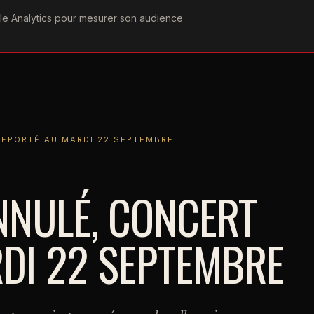
ogle Analytics pour mesurer son audience
COGRAPHIE
PAROLES
VIDÉOGRAPHIE
FORUMS
TEAM
TÉ AU MARDI 22 SEPTEMBRE
REPORTÉ AU MARDI 22 SEPTEMBRE
NNULÉ, CONCERT
DI 22 SEPTEMBRE