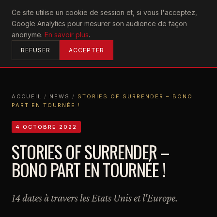
U2
Ce site utilise un cookie de session et, si vous l'acceptez,
achtung
Google Analytics pour mesurer son audience de façon
ACCUEIL
anonyme.
En savoir plus
.
REFUSER
ACCEPTER
ACCUEIL
/
NEWS
/
STORIES OF SURRENDER – BONO
PART EN TOURNÉE !
ACCUEIL
NEWS
STORIES OF SURRENDER – BONO PART EN TOURNÉE !
4 OCTOBRE 2022
STORIES OF SURRENDER –
BONO PART EN TOURNÉE !
14 dates à travers les Etats Unis et l'Europe.