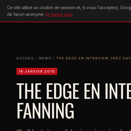
U2
Ce site utilise un cookie de session et, si vous l'acceptez, Go
achtung
ACTU
CONCERTS
DIS
de façon anonyme.
En savoir plus
.
ACCUEIL
ACCUEIL
NEWS
THE EDGE EN INTERVIEW CHEZ DAVE FAN
ACCUEIL
/
NEWS
/
THE EDGE EN INTERVIEW CHEZ DA
18 JANVIER 2010
THE EDGE EN INT
FANNING