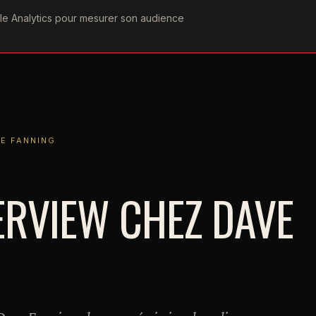
ogle Analytics pour mesurer son audience
COGRAPHIE
PAROLES
VIDÉOGRAPHIE
FORUMS
TEAM
NING
VE FANNING
ERVIEW CHEZ DAVE