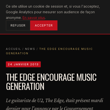
U2
Ce site utilise un cookie de session et, si vous l'acceptez,
achtung
Google Analytics pour mesurer son audience de façon
ACCUEIL
anonyme.
En savoir plus
.
REFUSER
ACCEPTER
ACCUEIL
/
NEWS
/
THE EDGE ENCOURAGE MUSIC
GENERATION
ACCUEIL
NEWS
THE EDGE ENCOURAGE MUSIC GENERATION
24 JANVIER 2013
THE EDGE ENCOURAGE MUSIC
GENERATION
Le guitariste de U2, The Edge, était présent mardi
dernier pour l'annonce par le Gouvernement