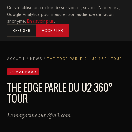
U2
Ce site utilise un cookie de session et, si vous l'acceptez,
achtung
Google Analytics pour mesurer son audience de façon
ACCUEIL
anonyme.
En savoir plus
.
REFUSER
ACCEPTER
ACCUEIL
/
NEWS
/
THE EDGE PARLE DU U2 360° TOUR
ACCUEIL
NEWS
THE EDGE PARLE DU U2 360° TOUR
21 MAI 2009
THE EDGE PARLE DU U2 360°
TOUR
Le magazine sur @u2.com.