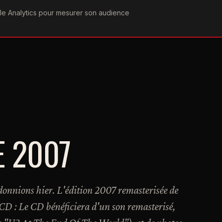
ogle Analytics pour mesurer son audience
COGRAPHIE
PAROLES
VIDÉOGRAPHIE
FORUMS
TEAM
E 2007
donnions hier. L'édition 2007 remasterisée de
 CD : Le CD bénéficiera d'un son remasterisé,