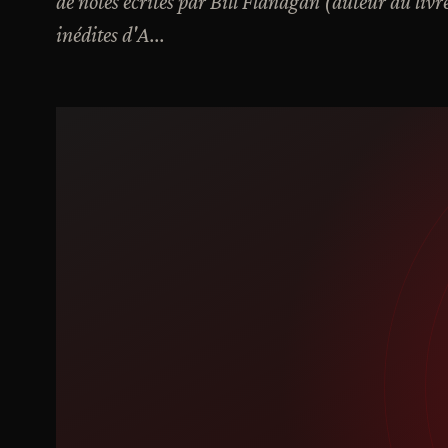
de notes écrites par Bill Flanagan (auteur du liv
inédites d'A...