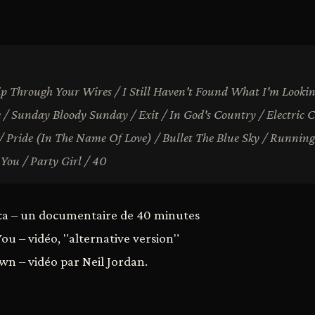
rip Through Your Wires / I Still Haven't Found What I'm Looki
e / Sunday Bloody Sunday / Exit / In God's Country / Electric C
/ Pride (In The Name Of Love) / Bullet The Blue Sky / Running 
You / Party Girl / 40
ica – un documentaire de 40 minutes
ou – vidéo, "alternative version"
wn – vidéo par Neil Jordan.