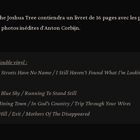
he Joshua Tree contiendra un livret de 16 pages avec les 
s photos inédites d'Anton Corbijn.
ouble vinyl :
e Streets Have No Name / I Still Haven't Found What I'm Looki
e Blue Sky / Running To Stand Still
 Mining Town / In God's Country / Trip Through Your Wires
 Hill / Exit / Mothers Of The Disappeared