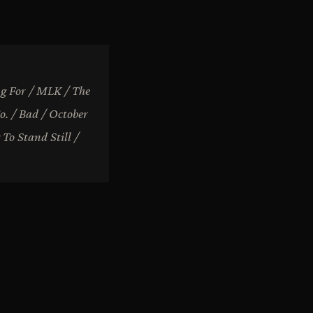
ng For / MLK / The
o. / Bad / October
To Stand Still /