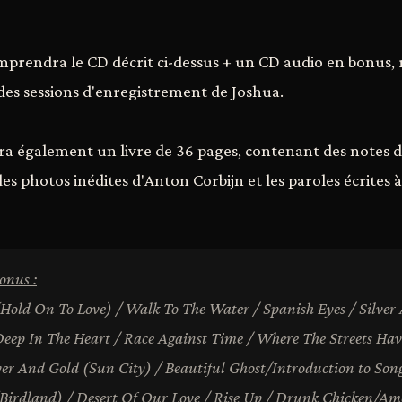
mprendra le CD décrit ci-dessus + un CD audio en bonus,
 des sessions d'enregistrement de Joshua.
era également un livre de 36 pages, contenant des notes d
es photos inédites d'Anton Corbijn et les paroles écrites 
onus :
old On To Love) / Walk To The Water / Spanish Eyes / Silver
Deep In The Heart / Race Against Time / Where The Streets H
lver And Gold (Sun City) / Beautiful Ghost/Introduction to Song
Birdland) / Desert Of Our Love / Rise Up / Drunk Chicken/Am