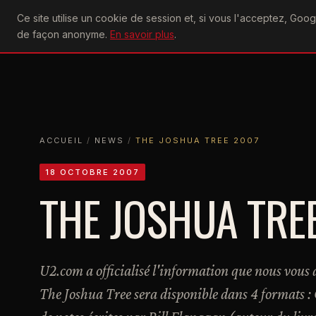
U2
Ce site utilise un cookie de session et, si vous l'acceptez, Go
achtung
ACTU
CONCERTS
DIS
de façon anonyme.
En savoir plus
.
ACCUEIL
ACCUEIL
NEWS
THE JOSHUA TREE 2007
ACCUEIL
/
NEWS
/
THE JOSHUA TREE 2007
18 OCTOBRE 2007
THE JOSHUA TRE
U2.com a officialisé l'information que nous vous 
The Joshua Tree sera disponible dans 4 formats :