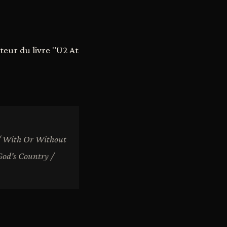
uteur du livre "U2 At
 / With Or Without
God's Country /