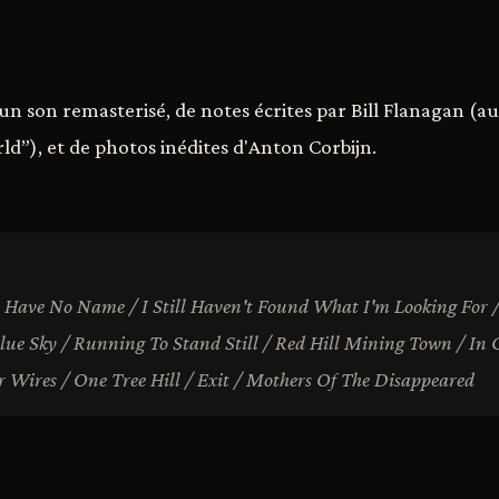
un son remasterisé, de notes écrites par Bill Flanagan (a
d”), et de photos inédites d'Anton Corbijn.
s Have No Name / I Still Haven't Found What I'm Looking For
Blue Sky / Running To Stand Still / Red Hill Mining Town / In 
 Wires / One Tree Hill / Exit / Mothers Of The Disappeared