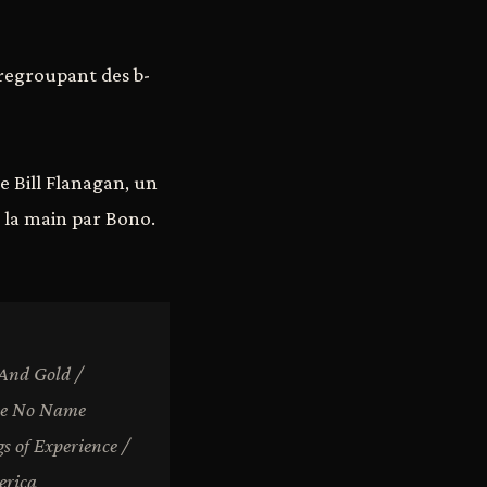
 regroupant des b-
e Bill Flanagan, un
à la main par Bono.
 And Gold /
ave No Name
s of Experience /
erica