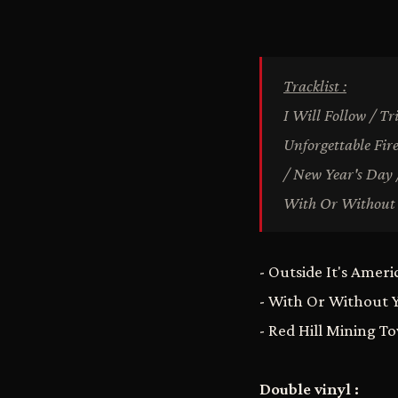
Tracklist :
I Will Follow / T
Unforgettable Fir
/ New Year's Day 
With Or Without 
- Outside It's Amer
- With Or Without Y
- Red Hill Mining To
Double vinyl :