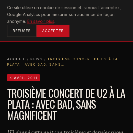
U2
Ce site utilise un cookie de session et, si vous l'acceptez,
achtung
Google Analytics pour mesurer son audience de façon
ACCUEIL
anonyme.
En savoir plus
.
REFUSER
ACCEPTER
ACCUEIL
/
NEWS
/
TROISIÈME CONCERT DE U2 À LA
PLATA : AVEC BAD, SANS…
ACCUEIL
NEWS
TROISIÈME CONCERT DE U2 À LA PLATA : AVEC BAD, SANS…
4 AVRIL 2011
TROISIÈME CONCERT DE U2 À LA
PLATA : AVEC BAD, SANS
MAGNIFICENT
U2 donné cette nuit son troisième et dernier show