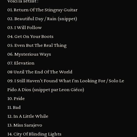
Voici la setlist :
01. Return Of The Stingray Guitar
02. Beautiful Day / Rain (snippet)
03. I Will Follow
04. Get On Your Boots
05. Even But The Real Thing
06. Mysterious Ways
07. Elevation
08 Until The End Of The World
09. I Still Haven't Found What I'm Looking For / Solo Le
Pido A Dios (snippet par Leon Giéco)
10. Pride
11. Bad
12. In A Little While
13. Miss Sarajevo
14. City Of Blinding Lights