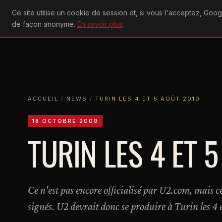
U2
Ce site utilise un cookie de session et, si vous l'acceptez, Go
achtung
ACTU
CONCERTS
DIS
de façon anonyme.
En savoir plus
.
ACCUEIL
ACCUEIL
NEWS
TURIN LES 4 ET 5 AOÛT 2010
ACCUEIL
/
NEWS
/
TURIN LES 4 ET 5 AOÛT 2010
18 OCTOBRE 2009
TURIN LES 4 ET 
Ce n'est pas encore officialisé par U2.com, mais c
signés. U2 devrait donc se produire à Turin les 4 