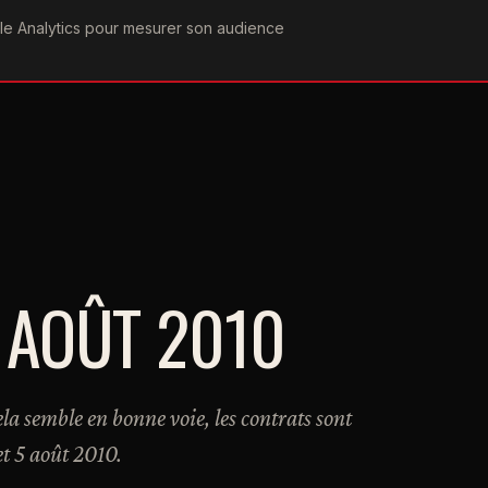
ogle Analytics pour mesurer son audience
COGRAPHIE
PAROLES
VIDÉOGRAPHIE
FORUMS
TEAM
5 AOÛT 2010
ela semble en bonne voie, les contrats sont
et 5 août 2010.