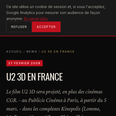
U2
Ce site utilise un cookie de session et, si vous l'acceptez,
achtung
Google Analytics pour mesurer son audience de façon
ACCUEIL
anonyme.
En savoir plus
.
REFUSER
ACCEPTER
ACCUEIL
/
NEWS
/
U2 3D EN FRANCE
ACCUEIL
NEWS
U2 3D EN FRANCE
27 FÉVRIER 2008
U2 3D EN FRANCE
Le film U2 3D sera projeté, en plus des cinémas
CGR. - au Publicis Cinéma à Paris, à partir du 5
mars. - dans les complexes Kinepolis (Lomme,