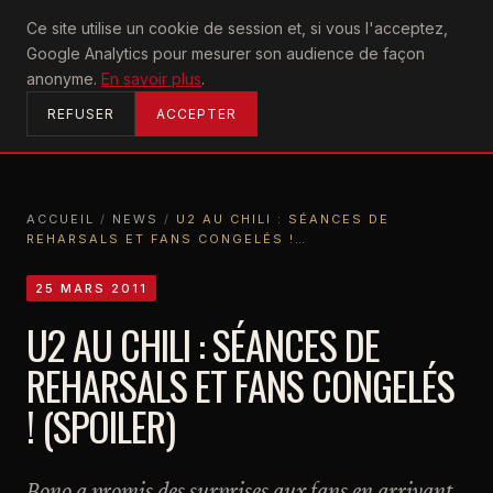
U2
Ce site utilise un cookie de session et, si vous l'acceptez,
achtung
Google Analytics pour mesurer son audience de façon
ACCUEIL
anonyme.
En savoir plus
.
REFUSER
ACCEPTER
ACCUEIL
/
NEWS
/
U2 AU CHILI : SÉANCES DE
REHARSALS ET FANS CONGELÉS !…
ACCUEIL
NEWS
U2 AU CHILI : SÉANCES DE REHARSALS ET FANS CONGELÉS !…
25 MARS 2011
U2 AU CHILI : SÉANCES DE
REHARSALS ET FANS CONGELÉS
! (SPOILER)
Bono a promis des surprises aux fans en arrivant