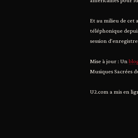
américaines pour lut
Et au milieu de cet
téléphonique depuis 
session d'enregistr
Mise à jour : Un
blo
Musiques Sacrées du
U2.com a mis en li