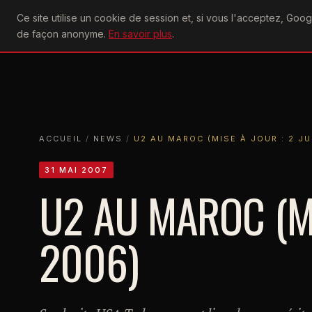
U2
Ce site utilise un cookie de session et, si vous l'acceptez, Go
achtung
ACTU
CONCERTS
DIS
de façon anonyme.
En savoir plus
.
ACCUEIL
ACCUEIL
NEWS
U2 AU MAROC (MISE À JOUR : 2 JUIN 200
ACCUEIL
/
NEWS
/
U2 AU MAROC (MISE À JOUR : 2 JU
31 MAI 2007
U2 AU MAROC (MI
2006)