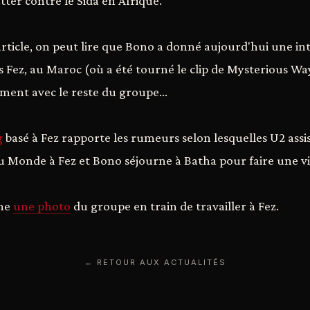
ter contre le Sida en Afrique.
 article, on peut lire que Bono a donné aujourd'hui une in
Fez, au Maroc (où a été tourné le clip de Mysterious Ways
ement avec le reste du groupe...
g
basé à Fez rapporte les rumeurs selon lesquelles U2 assis
 Monde à Fez et Bono séjourne à Batha pour faire une vi
gne
une photo
du groupe en train de travailler à Fez.
← RETOUR AUX ACTUALITÉS