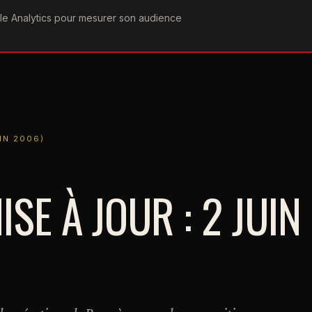
ogle Analytics pour mesurer son audience
COGRAPHIE
PAROLES
VIDÉOGRAPHIE
FORUMS
TEAM
6)
IN 2006)
SE À JOUR : 2 JUIN