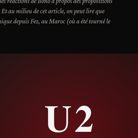
 les réactions de Bono à propos des propositions
Et au milieu de cet article, on peut lire que
que depuis Fez, au Maroc (où a été tourné le