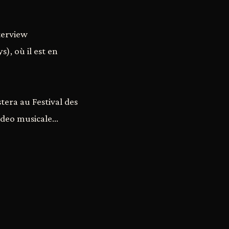
terview
), où il est en
tera au Festival des
deo musicale...