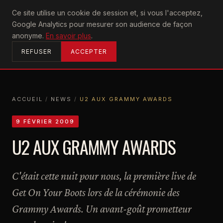
U2
Ce site utilise un cookie de session et, si vous l'acceptez,
achtung
Google Analytics pour mesurer son audience de façon
ACCUEIL
anonyme.
En savoir plus
.
REFUSER
ACCEPTER
ACCUEIL
/
NEWS
/
U2 AUX GRAMMY AWARDS
ACCUEIL
NEWS
U2 AUX GRAMMY AWARDS
9 FÉVRIER 2009
U2 AUX GRAMMY AWARDS
C'était cette nuit pour nous, la première live de
Get On Your Boots lors de la cérémonie des
Grammy Awards. Un avant-goût prometteur