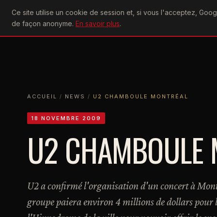
U2
Ce site utilise un cookie de session et, si vous l'acceptez, Go
achtung
ACTU
CONCERTS
DIS
de façon anonyme.
En savoir plus
.
ACCUEIL
ACCUEIL
NEWS
U2 CHAMBOULE MONTRÉAL
ACCUEIL
/
NEWS
/
U2 CHAMBOULE MONTRÉAL
18 NOVEMBRE 2009
U2 CHAMBOULE 
U2 a confirmé l'organisation d'un concert à Montré
groupe paiera environ 4 millions de dollars pour 