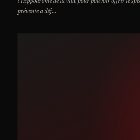
l'Hippodrome de la ville pour pouvoir offrir le sp
prévente a déj...