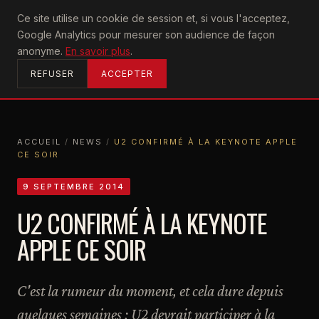
U2
Ce site utilise un cookie de session et, si vous l'acceptez,
achtung
Google Analytics pour mesurer son audience de façon
ACCUEIL
anonyme.
En savoir plus
.
REFUSER
ACCEPTER
ACCUEIL
/
NEWS
/
U2 CONFIRMÉ À LA KEYNOTE APPLE
CE SOIR
ACCUEIL
NEWS
U2 CONFIRMÉ À LA KEYNOTE APPLE CE SOIR
9 SEPTEMBRE 2014
U2 CONFIRMÉ À LA KEYNOTE
APPLE CE SOIR
C'est la rumeur du moment, et cela dure depuis
quelques semaines : U2 devrait participer à la