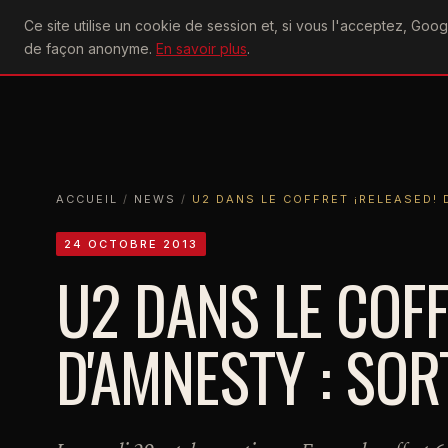
U2
Ce site utilise un cookie de session et, si vous l'acceptez, Go
achtung
ACTU
CONCERTS
DIS
de façon anonyme.
En savoir plus
.
ACCUEIL
ACCUEIL
NEWS
U2 DANS LE COFFRET ¡RELEASED! D'AMNE
ACCUEIL
/
NEWS
/
U2 DANS LE COFFRET ¡RELEASED! D
24 OCTOBRE 2013
U2 DANS LE COFF
D'AMNESTY : SOR