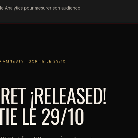
ogle Analytics pour mesurer son audience
COGRAPHIE
PAROLES
VIDÉOGRAPHIE
FORUMS
TEAM
STY : SORTIE LE 29/10
'AMNESTY : SORTIE LE 29/10
RET ¡RELEASED!
TIE LE 29/10