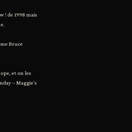
w ! de 1998 mais
e.
omme Bruce
ope, et on les
unday – Maggie's