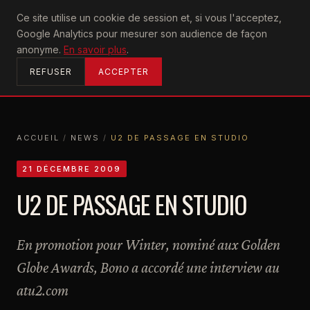
U2
Ce site utilise un cookie de session et, si vous l'acceptez,
achtung
Google Analytics pour mesurer son audience de façon
ACCUEIL
anonyme.
En savoir plus
.
REFUSER
ACCEPTER
ACCUEIL
/
NEWS
/
U2 DE PASSAGE EN STUDIO
ACCUEIL
NEWS
U2 DE PASSAGE EN STUDIO
21 DÉCEMBRE 2009
U2 DE PASSAGE EN STUDIO
En promotion pour Winter, nominé aux Golden
Globe Awards, Bono a accordé une interview au
atu2.com