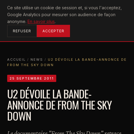
U2
Ce site utilise un cookie de session et, si vous l'acceptez,
achtung
Google Analytics pour mesurer son audience de façon
ACCUEIL
anonyme.
En savoir plus
.
REFUSER
ACCEPTER
ACCUEIL
/
NEWS
/
U2 DÉVOILE LA BANDE-ANNONCE DE
FROM THE SKY DOWN
ACCUEIL
NEWS
U2 DÉVOILE LA BANDE-ANNONCE DE FROM THE SKY DOWN
25 SEPTEMBRE 2011
U2 DÉVOILE LA BANDE-
ANNONCE DE FROM THE SKY
DOWN
Le documentaire "From The Sky Down" retrace