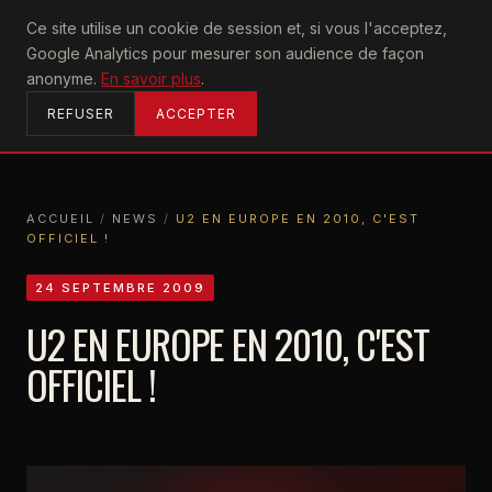
U2
Ce site utilise un cookie de session et, si vous l'acceptez,
achtung
Google Analytics pour mesurer son audience de façon
ACCUEIL
anonyme.
En savoir plus
.
REFUSER
ACCEPTER
ACCUEIL
/
NEWS
/
U2 EN EUROPE EN 2010, C'EST
OFFICIEL !
ACCUEIL
NEWS
U2 EN EUROPE EN 2010, C'EST OFFICIEL !
24 SEPTEMBRE 2009
U2 EN EUROPE EN 2010, C'EST
OFFICIEL !