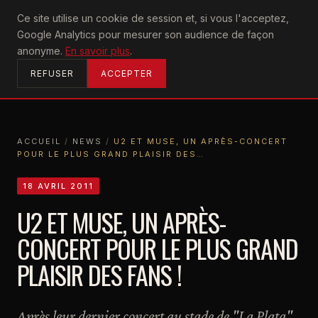
U2
Ce site utilise un cookie de session et, si vous l'acceptez,
achtung
Google Analytics pour mesurer son audience de façon
ACCUEIL
anonyme.
En savoir plus
.
REFUSER
ACCEPTER
ACCUEIL
/
NEWS
/
U2 ET MUSE, UN APRÈS-CONCERT
POUR LE PLUS GRAND PLAISIR DES…
ACCUEIL
NEWS
U2 ET MUSE, UN APRÈS-CONCERT POUR LE PLUS GRAND PLAISIR DES…
18 AVRIL 2011
U2 ET MUSE, UN APRÈS-
CONCERT POUR LE PLUS GRAND
PLAISIR DES FANS !
Après leur dernier concert au stade de "La Plata",