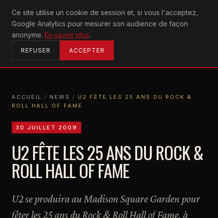
U2
Ce site utilise un cookie de session et, si vous l'acceptez,
achtung
Google Analytics pour mesurer son audience de façon
ACCUEIL
anonyme.
En savoir plus
.
REFUSER
ACCEPTER
ACCUEIL
/
NEWS
/
U2 FÊTE LES 25 ANS DU ROCK &
ROLL HALL OF FAME
ACCUEIL
NEWS
U2 FÊTE LES 25 ANS DU ROCK & ROLL HALL OF FAME
30 JUILLET 2009
U2 FÊTE LES 25 ANS DU ROCK &
ROLL HALL OF FAME
U2 se produira au Madison Square Garden pour
fêter les 25 ans du Rock & Roll Hall of Fame, à