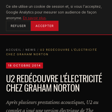
U2
Ce site utilise un cookie de session et, si vous l'acceptez,
achtung
Google Analytics pour mesurer son audience de façon
ACCUEIL
anonyme.
En savoir plus
.
REFUSER
ACCEPTER
ACCUEIL
/
NEWS
/
U2 REDÉCOUVRE L'ÉLECTRICITÉ
CHEZ GRAHAM NORTON
ACCUEIL
NEWS
U2 REDÉCOUVRE L'ÉLECTRICITÉ CHEZ GRAHAM NORTON
18 OCTOBRE 2014
U2 REDÉCOUVRE L'ÉLECTRICITÉ
CHEZ GRAHAM NORTON
Après plusieurs prestations acoustiques, U2 au
complet a joué une version électrique de The