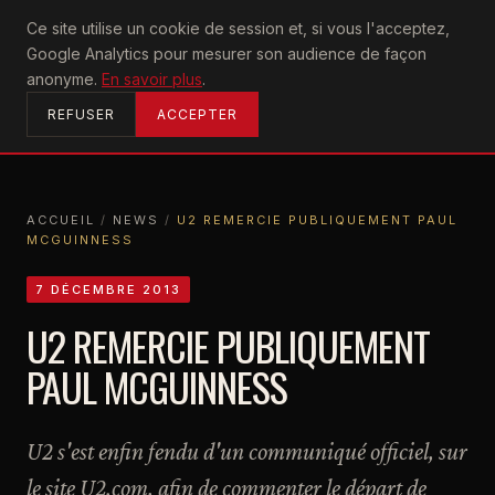
U2
Ce site utilise un cookie de session et, si vous l'acceptez,
achtung
Google Analytics pour mesurer son audience de façon
ACCUEIL
anonyme.
En savoir plus
.
REFUSER
ACCEPTER
ACCUEIL
/
NEWS
/
U2 REMERCIE PUBLIQUEMENT PAUL
MCGUINNESS
ACCUEIL
NEWS
U2 REMERCIE PUBLIQUEMENT PAUL MCGUINNESS
7 DÉCEMBRE 2013
U2 REMERCIE PUBLIQUEMENT
PAUL MCGUINNESS
U2 s'est enfin fendu d'un communiqué officiel, sur
le site U2.com, afin de commenter le départ de