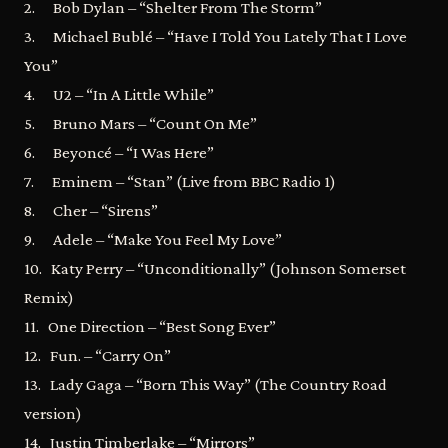
2. Bob Dylan – “Shelter From The Storm”
3. Michael Bublé – “Have I Told You Lately That I Love
You”
4. U2 – “In A Little While”
5. Bruno Mars – “Count On Me”
6. Beyoncé – “I Was Here”
7. Eminem – “Stan” (Live from BBC Radio 1)
8. Cher – “Sirens”
9. Adele – “Make You Feel My Love”
10. Katy Perry – “Unconditionally” (Johnson Somerset
Remix)
11. One Direction – “Best Song Ever”
12. Fun. – “Carry On”
13. Lady Gaga – “Born This Way” (The Country Road
version)
14. Justin Timberlake – “Mirrors”