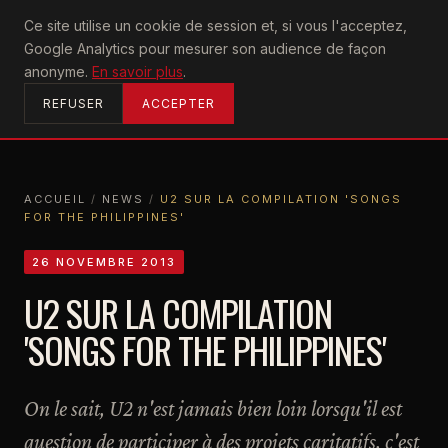
U2
Ce site utilise un cookie de session et, si vous l'acceptez,
achtung
Google Analytics pour mesurer son audience de façon
ACCUEIL
anonyme.
En savoir plus
.
REFUSER
ACCEPTER
ACCUEIL
/
NEWS
/
U2 SUR LA COMPILATION 'SONGS
FOR THE PHILIPPINES'
ACCUEIL
NEWS
U2 SUR LA COMPILATION 'SONGS FOR THE PHILIPPINES'
26 NOVEMBRE 2013
U2 SUR LA COMPILATION
'SONGS FOR THE PHILIPPINES'
On le sait, U2 n'est jamais bien loin lorsqu'il est
question de participer à des projets caritatifs, c'est