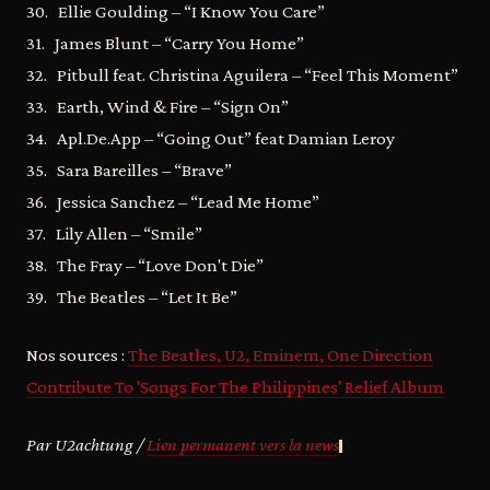
30. Ellie Goulding – “I Know You Care”
31. James Blunt – “Carry You Home”
32. Pitbull feat. Christina Aguilera – “Feel This Moment”
33. Earth, Wind & Fire – “Sign On”
34. Apl.De.App – “Going Out” feat Damian Leroy
35. Sara Bareilles – “Brave”
36. Jessica Sanchez – “Lead Me Home”
37. Lily Allen – “Smile”
38. The Fray – “Love Don't Die”
39. The Beatles – “Let It Be”
Nos sources :
The Beatles, U2, Eminem, One Direction
Contribute To 'Songs For The Philippines' Relief Album
Par U2achtung /
Lien permanent vers la news