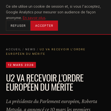
U2
Ce site utilise un cookie de session et, si vous l'acceptez,
achtung
Google Analytics pour mesurer son audience de façon
ACCUEIL
anonyme.
En savoir plus
.
REFUSER
ACCEPTER
ACCUEIL
/
NEWS
/
U2 VA RECEVOIR L'ORDRE
EUROPÉEN DU MÉRITE
ACCUEIL
NEWS
U2 VA RECEVOIR L'ORDRE EUROPÉEN DU MÉRITE
12 MARS 2026
U2 VA RECEVOIR L'ORDRE
EUROPÉEN DU MÉRITE
La présidente du Parlement européen, Roberta
Metsola, a annoncé ce 10 mars les premiers