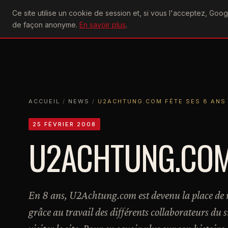
U2
Ce site utilise un cookie de session et, si vous l'acceptez, Go
achtung
ACTU
CONCERTS
DIS
de façon anonyme.
En savoir plus
.
ACCUEIL
ACCUEIL
NEWS
U2ACHTUNG.COM FÊTE SES 8 ANS
ACCUEIL
/
NEWS
/
U2ACHTUNG.COM FÊTE SES 8 ANS
25 FÉVRIER 2008
U2ACHTUNG.COM 
En 8 ans, U2Achtung.com est devenu la place de r
grâce au travail des différents collaborateurs du 