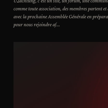
U2achtung, c'est un site, un forum, une communau
comme toute association, des membres partent et d
avec la prochaine Assemblée Générale en prépara
pour nous rejoindre af...