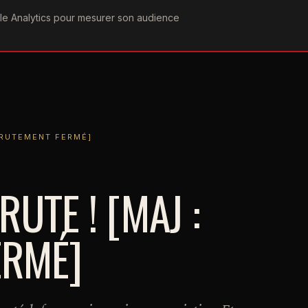
ogle Analytics pour mesurer son audience
COGRAPHIE
PAROLES
VIDÉOGRAPHIE
FORUMS
TEAM
MENT FERMÉ]
CRUTEMENT FERMÉ]
UTE ! [MAJ :
ERMÉ]