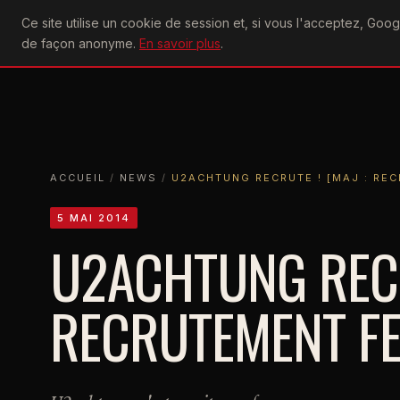
U2
Ce site utilise un cookie de session et, si vous l'acceptez, Go
achtung
ACTU
CONCERTS
DIS
de façon anonyme.
En savoir plus
.
ACCUEIL
ACCUEIL
NEWS
U2ACHTUNG RECRUTE ! [MAJ : RECRUTE
ACCUEIL
/
NEWS
/
U2ACHTUNG RECRUTE ! [MAJ : RE
5 MAI 2014
U2ACHTUNG RECR
RECRUTEMENT F