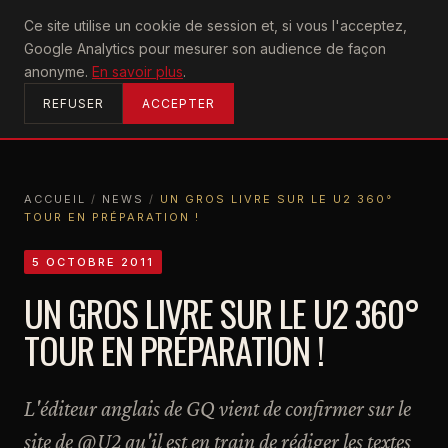
U2
Ce site utilise un cookie de session et, si vous l'acceptez,
achtung
Google Analytics pour mesurer son audience de façon
ACCUEIL
anonyme.
En savoir plus
.
REFUSER
ACCEPTER
ACCUEIL
/
NEWS
/
UN GROS LIVRE SUR LE U2 360°
TOUR EN PRÉPARATION !
ACCUEIL
NEWS
UN GROS LIVRE SUR LE U2 360° TOUR EN PRÉPARATION !
5 OCTOBRE 2011
UN GROS LIVRE SUR LE U2 360°
TOUR EN PRÉPARATION !
L'éditeur anglais de GQ vient de confirmer sur le
site de @U2 qu'il est en train de rédiger les textes