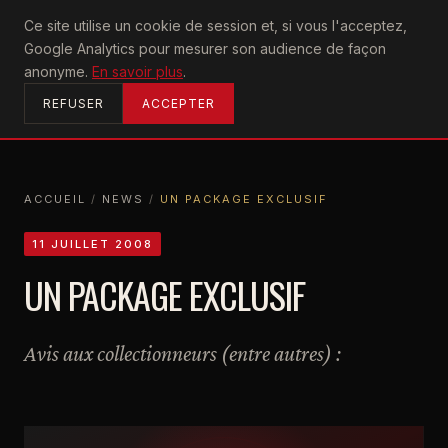
U2
Ce site utilise un cookie de session et, si vous l'acceptez,
achtung
Google Analytics pour mesurer son audience de façon
ACCUEIL
anonyme.
En savoir plus
.
REFUSER
ACCEPTER
ACCUEIL
/
NEWS
/
UN PACKAGE EXCLUSIF
ACCUEIL
NEWS
UN PACKAGE EXCLUSIF
11 JUILLET 2008
UN PACKAGE EXCLUSIF
Avis aux collectionneurs (entre autres) :