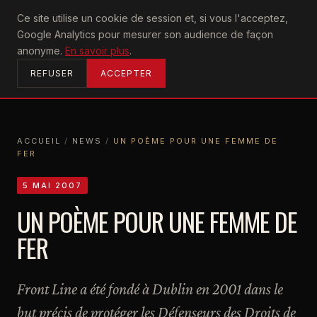
U2
Ce site utilise un cookie de session et, si vous l'acceptez,
achtung
Google Analytics pour mesurer son audience de façon
ACCUEIL
anonyme.
En savoir plus
.
REFUSER
ACCEPTER
ACCUEIL
/
NEWS
/
UN POÈME POUR UNE FEMME DE
FER
ACCUEIL
NEWS
UN POÈME POUR UNE FEMME DE FER
5 MAI 2007
UN POÈME POUR UNE FEMME DE
FER
Front Line a été fondé à Dublin en 2001 dans le
but précis de protéger les Défenseurs des Droits de