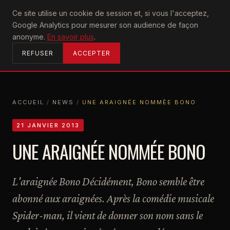
U2
Ce site utilise un cookie de session et, si vous l'acceptez,
achtung
Google Analytics pour mesurer son audience de façon
ACCUEIL
anonyme.
En savoir plus
.
REFUSER
ACCEPTER
ACCUEIL
/
NEWS
/
UNE ARAIGNÉE NOMMÉE BONO
ACCUEIL
NEWS
UNE ARAIGNÉE NOMMÉE BONO
21 JANVIER 2013
UNE ARAIGNÉE NOMMÉE BONO
L'araignée Bono Décidément, Bono semble être
abonné aux araignées. Après la comédie musicale
Spider-man, il vient de donner son nom sans le