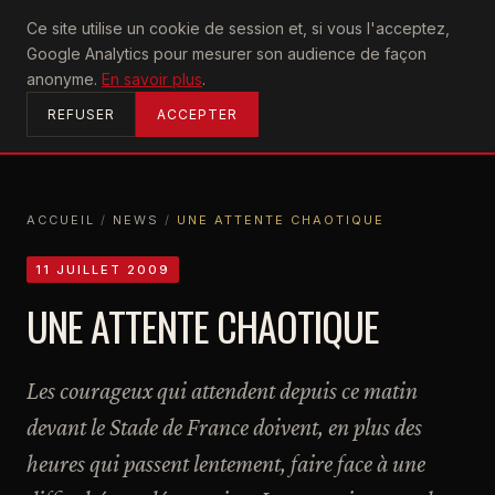
U2
Ce site utilise un cookie de session et, si vous l'acceptez,
achtung
Google Analytics pour mesurer son audience de façon
ACCUEIL
anonyme.
En savoir plus
.
REFUSER
ACCEPTER
ACCUEIL
/
NEWS
/
UNE ATTENTE CHAOTIQUE
ACCUEIL
NEWS
UNE ATTENTE CHAOTIQUE
11 JUILLET 2009
UNE ATTENTE CHAOTIQUE
Les courageux qui attendent depuis ce matin
devant le Stade de France doivent, en plus des
heures qui passent lentement, faire face à une