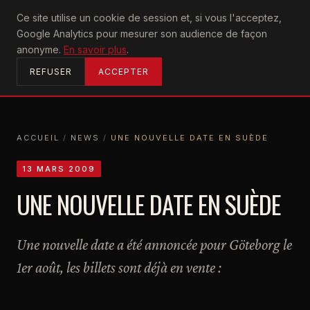
U2
Ce site utilise un cookie de session et, si vous l'acceptez,
achtung
Google Analytics pour mesurer son audience de façon
ACCUEIL
anonyme.
En savoir plus
.
REFUSER
ACCEPTER
ACCUEIL
/
NEWS
/
UNE NOUVELLE DATE EN SUÈDE
ACCUEIL
NEWS
UNE NOUVELLE DATE EN SUÈDE
13 MARS 2009
UNE NOUVELLE DATE EN SUÈDE
Une nouvelle date a été annoncée pour Göteborg le
1er août, les billets sont déjà en vente :