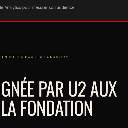
ogle Analytics pour mesurer son audience
COGRAPHIE
PAROLES
VIDÉOGRAPHIE
FORUMS
TEAM
HÈRES POUR LA FONDATION…
X ENCHÈRES POUR LA FONDATION…
IGNÉE PAR U2 AUX
LA FONDATION