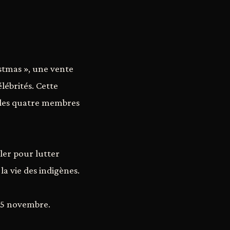
stmas », une vente
lébrités. Cette
 les quatre membres
ler pour lutter
a vie des indigènes.
 15 novembre.