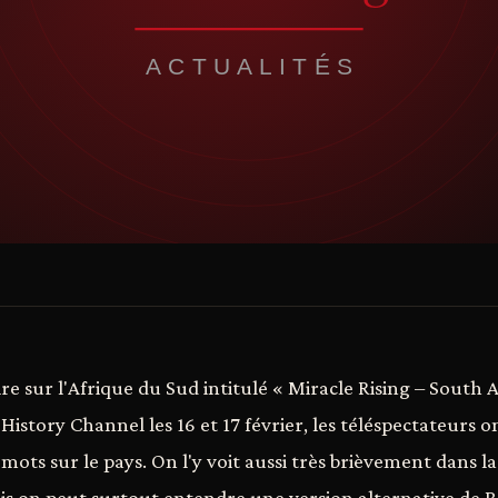
 sur l'Afrique du Sud intitulé « Miracle Rising – South Af
istory Channel les 16 et 17 février, les téléspectateurs o
mots sur le pays. On l'y voit aussi très brièvement dans 
ais on peut surtout entendre une version alternative de 