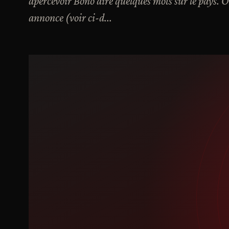
apercevoir Bono dire quelques mots sur le pays. O
annonce (voir ci-d...