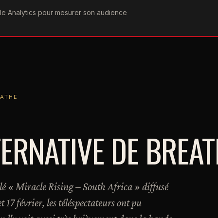
ogle Analytics pour mesurer son audience
COGRAPHIE
PAROLES
VIDÉOGRAPHIE
FORUMS
TEAM
EATHE
TERNATIVE DE BREA
lé « Miracle Rising – South Africa » diffusé
17 février, les téléspectateurs ont pu