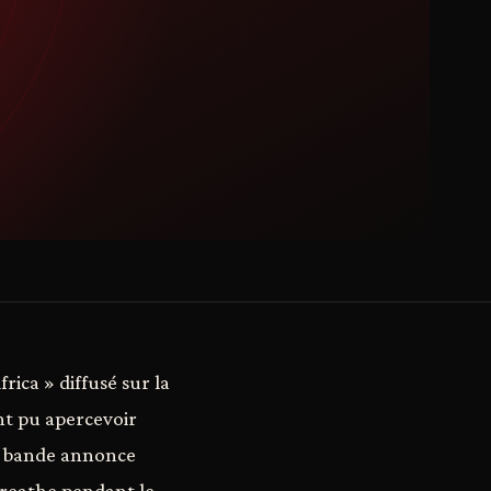
rica » diffusé sur la
nt pu apercevoir
la bande annonce
Breathe pendant le