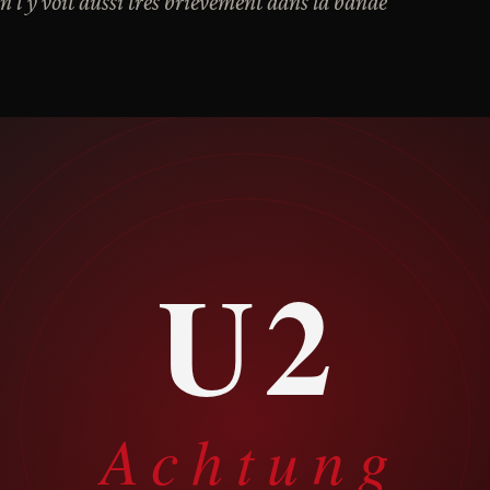
n l'y voit aussi très brièvement dans la bande