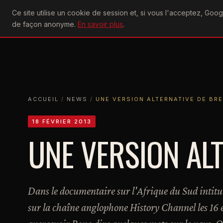
U2
Ce site utilise un cookie de session et, si vous l'acceptez, Go
achtung
ACTU
CONCERTS
DIS
de façon anonyme.
En savoir plus
.
ACCUEIL
ACCUEIL
NEWS
UNE VERSION ALTERNATIVE DE BREATHE
ACCUEIL
/
NEWS
/
UNE VERSION ALTERNATIVE DE BR
18 FÉVRIER 2013
UNE VERSION AL
Dans le documentaire sur l'Afrique du Sud intitu
sur la chaîne anglophone History Channel les 16 et 