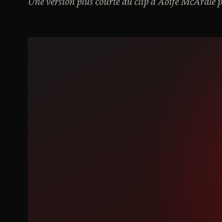
Une version plus courte du clip d'Aoife McArdle 