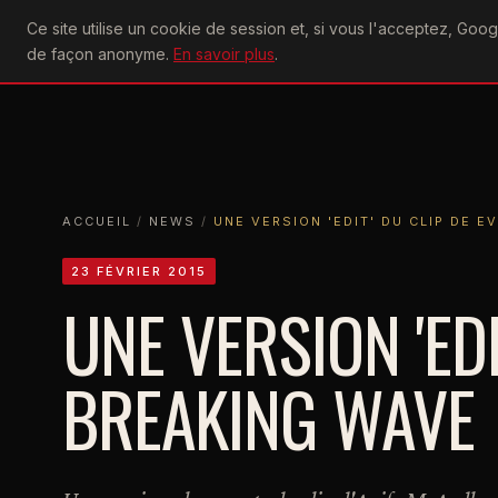
U2
Ce site utilise un cookie de session et, si vous l'acceptez, Go
achtung
ACTU
CONCERTS
DIS
de façon anonyme.
En savoir plus
.
ACCUEIL
ACCUEIL
NEWS
UNE VERSION 'EDIT' DU CLIP DE EVERY 
ACCUEIL
/
NEWS
/
UNE VERSION 'EDIT' DU CLIP DE 
23 FÉVRIER 2015
UNE VERSION 'EDI
BREAKING WAVE