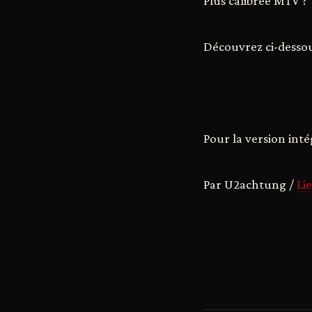
Plus calibrée MTV ?
Découvrez ci-dessous
Pour la version inté
Par U2achtung /
Li