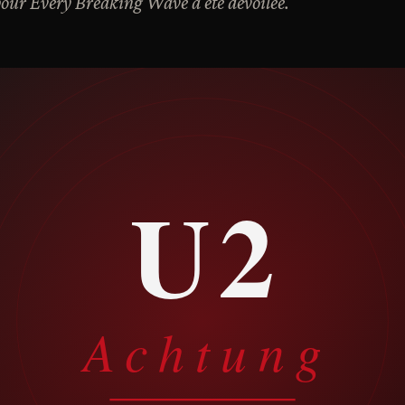
pour Every Breaking Wave a été dévoilée.