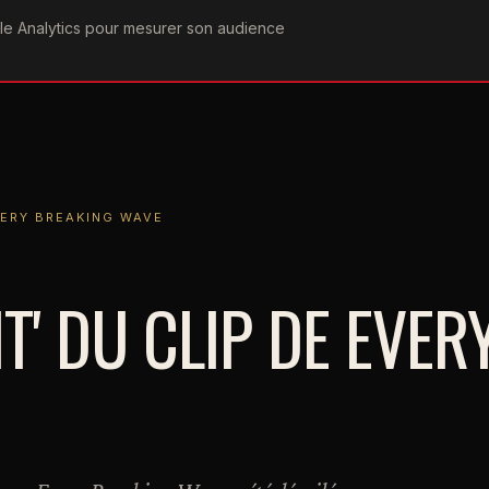
ogle Analytics pour mesurer son audience
COGRAPHIE
PAROLES
VIDÉOGRAPHIE
FORUMS
TEAM
BREAKING WAVE
EVERY BREAKING WAVE
T' DU CLIP DE EVER