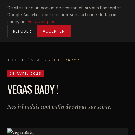
U2
Ce site utilise un cookie de session et, si vous l'acceptez,
achtung
Google Analytics pour mesurer son audience de façon
ACCUEIL
anonyme.
En savoir plus
.
REFUSER
ACCEPTER
ACCUEIL
/
NEWS
/
VEGAS BABY !
ACCUEIL
NEWS
VEGAS BABY !
25 AVRIL 2023
VEGAS BABY !
Nos irlandais sont enfin de retour sur scène.