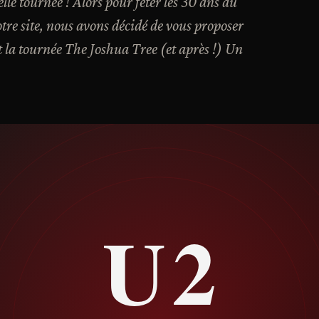
le tournée ! Alors pour fêter les 30 ans du
otre site, nous avons décidé de vous proposer
 la tournée The Joshua Tree (et après !) Un