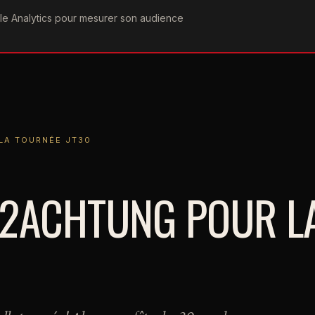
ogle Analytics pour mesurer son audience
COGRAPHIE
PAROLES
VIDÉOGRAPHIE
FORUMS
TEAM
OURNÉE JT30
LA TOURNÉE JT30
U2ACHTUNG POUR L