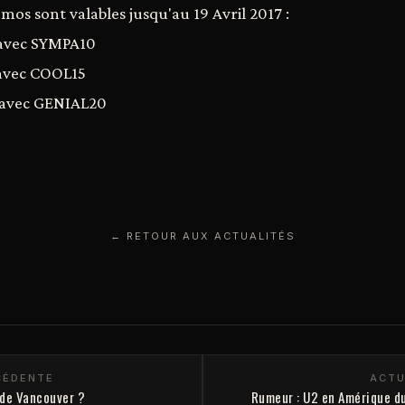
mos sont valables jusqu'au 19 Avril 2017 :
s avec SYMPA10
s avec COOL15
s avec GENIAL20
← RETOUR AUX ACTUALITÉS
CÉDENTE
ACTU
 de Vancouver ?
Rumeur : U2 en Amérique d