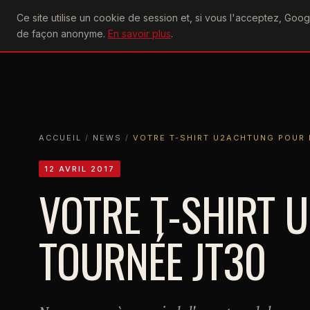
U2
Ce site utilise un cookie de session et, si vous l'acceptez, Go
achtung
ACTU
CONCERTS
DIS
de façon anonyme.
En savoir plus
.
ACCUEIL
ACCUEIL
NEWS
VOTRE T-SHIRT U2ACHTUNG POUR LA T
ACCUEIL
/
NEWS
/
VOTRE T-SHIRT U2ACHTUNG POUR 
12 AVRIL 2017
VOTRE T-SHIRT 
TOURNÉE JT30