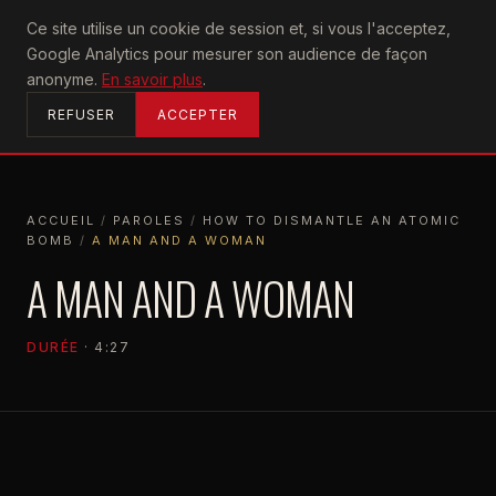
U2
Ce site utilise un cookie de session et, si vous l'acceptez,
achtung
Google Analytics pour mesurer son audience de façon
ACCUEIL
anonyme.
En savoir plus
.
REFUSER
ACCEPTER
ACCUEIL
/
PAROLES
/
HOW TO DISMANTLE AN ATOMIC
BOMB
/
A MAN AND A WOMAN
ACCUEIL
PAROLES
HOW TO DISMANTLE AN ATOMIC BOMB
A
A MAN AND A WOMAN
DURÉE
· 4:27
HOW TO DISMANTLE AN ATOMIC BOMB
20