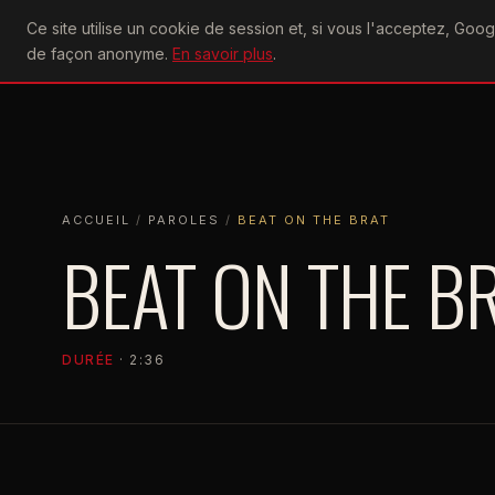
U2
Ce site utilise un cookie de session et, si vous l'acceptez, Go
achtung
ACTU
CONCERTS
DIS
de façon anonyme.
En savoir plus
.
ACCUEIL
ACCUEIL
PAROLES
BEAT ON THE BRAT
ACCUEIL
/
PAROLES
/
BEAT ON THE BRAT
BEAT ON THE B
DURÉE
· 2:36