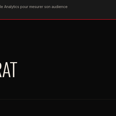
ogle Analytics pour mesurer son audience
COGRAPHIE
PAROLES
VIDÉOGRAPHIE
FORUMS
TEAM
RAT