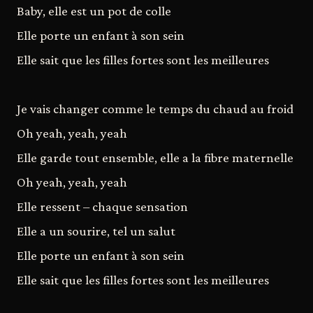
Baby, elle est un pot de colle
Elle porte un enfant à son sein
Elle sait que les filles fortes sont les meilleures
Je vais changer comme le temps du chaud au froid
Oh yeah, yeah, yeah
Elle garde tout ensemble, elle a la fibre maternelle
Oh yeah, yeah, yeah
Elle ressent – chaque sensation
Elle a un sourire, tel un salut
Elle porte un enfant à son sein
Elle sait que les filles fortes sont les meilleures