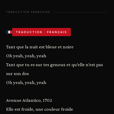
TRADUCTION · FRANÇAIS
Tant que la nuit est bleue et noire
Oh yeah, yeah, yeah
Tant que tu es sur tes genoux et qu’elle n’est pas
sur son dos
Oh yeah, yeah, yeah
Avenue Atlantico, 1702
Elle est froide, une couleur froide