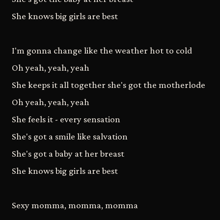
She knows big girls are best
I'm gonna change like the weather hot to cold
Oh yeah, yeah, yeah
She keeps it all together she's got the motherlode
Oh yeah, yeah, yeah
She feels it - every sensation
She's got a smile like salvation
She's got a baby at her breast
She knows big girls are best
Sexy momma, momma, momma