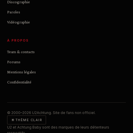
Discographie
Paroles
Vidéographie
À PROPOS
Team & contacts
Forums
Mentions légales
Confidentialité
© 2000–2026 U2Achtung. Site de fans non officiel.
☀
THÈME CLAIR
U2 et Achtung Baby sont des marques de leurs détenteurs
respectifs.