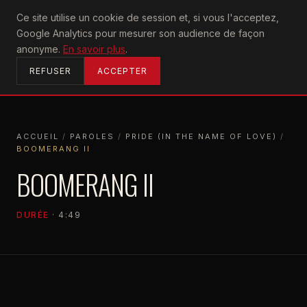
U2
Ce site utilise un cookie de session et, si vous l'acceptez,
achtung
Google Analytics pour mesurer son audience de façon
ACCUEIL
anonyme.
En savoir plus
.
REFUSER
ACCEPTER
ACCUEIL
/
PAROLES
/
PRIDE (IN THE NAME OF LOVE)
/
BOOMERANG II
ACCUEIL
PAROLES
PRIDE (IN THE NAME OF LOVE)
BOOMERANG II
BOOMERANG II
DURÉE
· 4:49
PRIDE (IN THE NAME OF LOVE)
1984