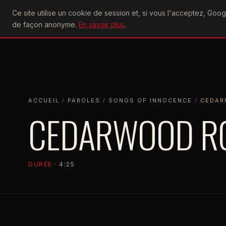
U2
Ce site utilise un cookie de session et, si vous l'acceptez, Go
achtung
ACTU
CONCERTS
DIS
de façon anonyme.
En savoir plus
.
ACCUEIL
ACCUEIL
PAROLES
SONGS OF INNOCENCE
CEDARWOOD
ACCUEIL
/
PAROLES
/
SONGS OF INNOCENCE
/
CEDAR
CEDARWOOD R
DURÉE
· 4:25
SONGS OF INNOCENCE
2014