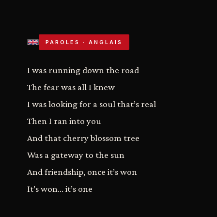
PAROLES · ANGLAIS
I was running down the road
The fear was all I knew
I was looking for a soul that’s real
Then I ran into you
And that cherry blossom tree
Was a gateway to the sun
And friendship, once it’s won
It’s won... it’s one