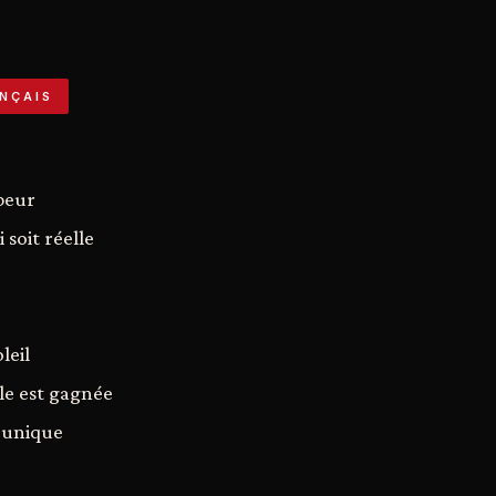
NÇAIS
 peur
 soit réelle
leil
lle est gagnée
t unique