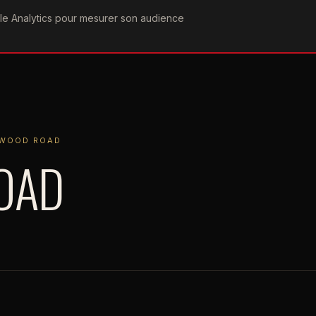
ogle Analytics pour mesurer son audience
COGRAPHIE
PAROLES
VIDÉOGRAPHIE
FORUMS
TEAM
 ROAD
WOOD ROAD
OAD