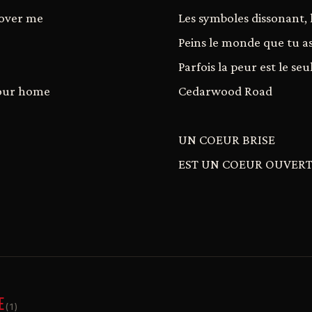
cover me
Les symboles dissonant, l
Peins le monde que tu as
Parfois la peur est le s
 our home
Cedarwood Road
UN COEUR BRISE
EST UN COEUR OUVER
E
(1)