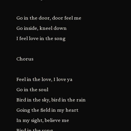
Go in the door, door feel me
Go inside, kneel down
I feel love in the song
Chorus
Feel in the love, I love ya
Go in the soul
Bird in the sky, bird in the rain
Going the field in my heart
In my sight, believe me
Bird in the song