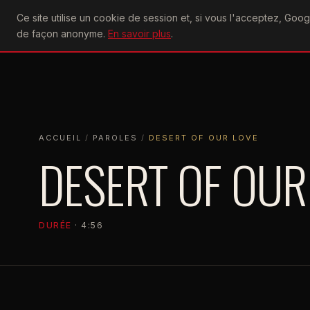
U2
Ce site utilise un cookie de session et, si vous l'acceptez, Go
achtung
ACTU
CONCERTS
DIS
de façon anonyme.
En savoir plus
.
ACCUEIL
ACCUEIL
PAROLES
DESERT OF OUR LOVE
ACCUEIL
/
PAROLES
/
DESERT OF OUR LOVE
DESERT OF OUR
DURÉE
· 4:56