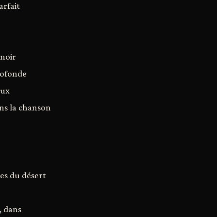
arfait
 noir
rofonde
eux
ans la chanson
es du désert
, dans