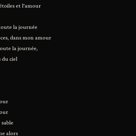
étoiles et l’amour
oute la journée
rces, dans mon amour
toute la journée,
 du ciel
mour
mour
 sable
e alors