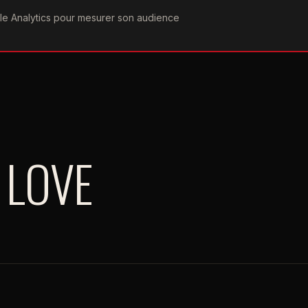
ogle Analytics pour mesurer son audience
COGRAPHIE
PAROLES
VIDÉOGRAPHIE
FORUMS
TEAM
 LOVE