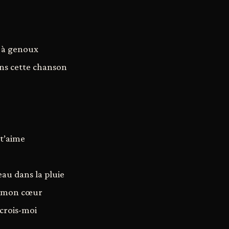
i à genoux
ans cette chanson
 t’aime
seau dans la pluie
e mon cœur
crois-moi