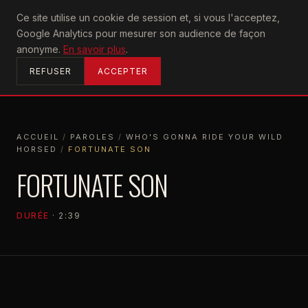
U2
Ce site utilise un cookie de session et, si vous l'acceptez,
achtung
Google Analytics pour mesurer son audience de façon
ACCUEIL
anonyme.
En savoir plus
.
REFUSER
ACCEPTER
ACCUEIL
/
PAROLES
/
WHO'S GONNA RIDE YOUR WILD
HORSED
/
FORTUNATE SON
ACCUEIL
PAROLES
WHO'S GONNA RIDE YOUR WILD HORSED
FORTUNATE SON
DURÉE
· 2:39
WHO'S GONNA RIDE YOUR WILD HORSED
1992