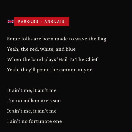
PAROLES · ANGLAIS
Some folks are born made to wave the flag
Yeah, the red, white, and blue
When the band plays 'Hail To The Chief'
Yeah, they'll point the cannon at you
It ain't me, it ain't me
I'm no millionaire's son
It ain't me, it ain't me
I ain't no fortunate one