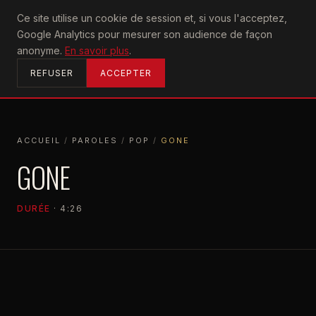
U2
Ce site utilise un cookie de session et, si vous l'acceptez,
achtung
Google Analytics pour mesurer son audience de façon
ACCUEIL
anonyme.
En savoir plus
.
REFUSER
ACCEPTER
ACCUEIL
/
PAROLES
/
POP
/
GONE
ACCUEIL
PAROLES
POP
GONE
GONE
DURÉE
· 4:26
POP
1997