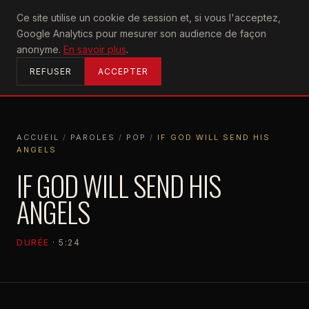
U2
Ce site utilise un cookie de session et, si vous l'acceptez,
achtung
Google Analytics pour mesurer son audience de façon
ACCUEIL
anonyme.
En savoir plus
.
REFUSER
ACCEPTER
ACCUEIL
/
PAROLES
/
POP
/
IF GOD WILL SEND HIS
ANGELS
ACCUEIL
PAROLES
POP
IF GOD WILL SEND HIS ANGELS
IF GOD WILL SEND HIS
ANGELS
DURÉE
· 5:24
POP
1997