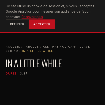
U2
Ce site utilise un cookie de session et, si vous l'acceptez,
achtung
Google Analytics pour mesurer son audience de façon
ACCUEIL
anonyme.
En savoir plus
.
REFUSER
ACCEPTER
ACCUEIL
/
PAROLES
/
ALL THAT YOU CAN'T LEAVE
BEHIND
/
IN A LITTLE WHILE
ACCUEIL
PAROLES
ALL THAT YOU CAN'T LEAVE BEHIND
IN A
IN A LITTLE WHILE
DURÉE
· 3:37
ALL THAT YOU CAN'T LEAVE BEHIND
2000