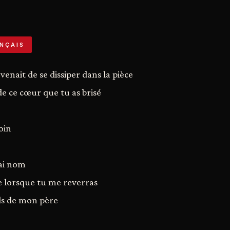
NÇAIS
enait de se dissiper dans la pièce
e ce cœur que tu as brisé
oin
rai nom
e lorsque tu me reverras
fils de mon père