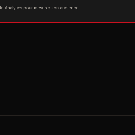
ogle Analytics pour mesurer son audience
COGRAPHIE
PAROLES
VIDÉOGRAPHIE
FORUMS
TEAM