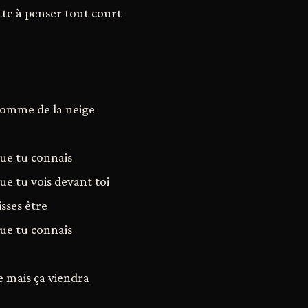
tte à penser tout court
comme de la neige
que tu connais
que tu vois devant toi
sses être
que tu connais
e mais ça viendra