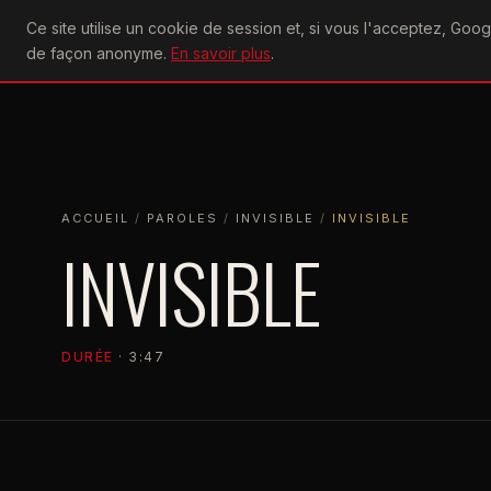
U2
Ce site utilise un cookie de session et, si vous l'acceptez, Go
achtung
ACTU
CONCERTS
DIS
de façon anonyme.
En savoir plus
.
ACCUEIL
ACCUEIL
PAROLES
INVISIBLE
INVISIBLE
ACCUEIL
/
PAROLES
/
INVISIBLE
/
INVISIBLE
INVISIBLE
DURÉE
· 3:47
INVISIBLE
2014