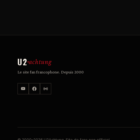
U2
achtung
Le site fan francophone. Depuis 2000
© 2000–2026 U2Achtung. Site de fans non officiel.