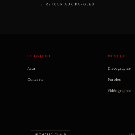
← RETOUR AUX PAROLES
LE GROUPE
MUSIQUE
Actu
Discographie
Concerts
Paroles
Vidéographie
☀
U2 
THÈME CLAIR