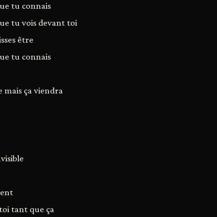
que tu connais
que tu vois devant toi
sses être
que tu connais
e mais ça viendra
visible
ment
oi tant que ça