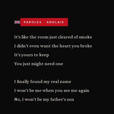
PAROLES · ANGLAIS
It’s like the room just cleared of smoke
I didn’t even want the heart you broke
It’s yours to keep
You just might need one
I finally found my real name
I won’t be me when you see me again
No, I won’t be my father’s son