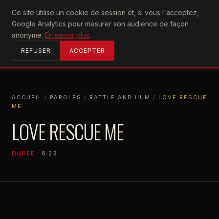
U2
Ce site utilise un cookie de session et, si vous l'acceptez,
achtung
Google Analytics pour mesurer son audience de façon
ACCUEIL
anonyme.
En savoir plus
.
REFUSER
ACCEPTER
ACCUEIL
/
PAROLES
/
RATTLE AND HUM
/
LOVE RESCUE
ME
ACCUEIL
PAROLES
RATTLE AND HUM
LOVE RESCUE ME
LOVE RESCUE ME
DURÉE
· 6:23
RATTLE AND HUM
1988