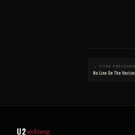
← TITRE PRÉCÉDE
No Line On The Horizo
U2
achtung