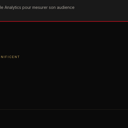
ogle Analytics pour mesurer son audience
COGRAPHIE
PAROLES
VIDÉOGRAPHIE
FORUMS
TEAM
CENT
NIFICENT