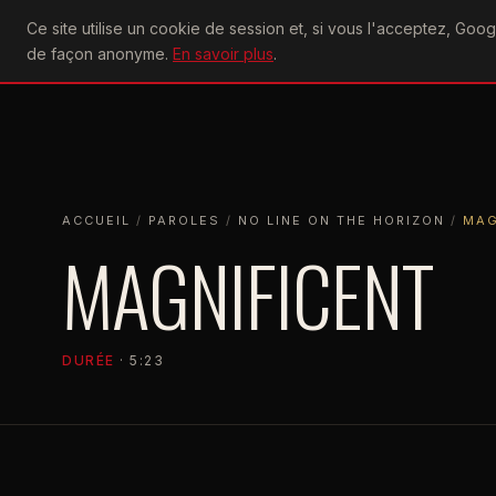
U2
Ce site utilise un cookie de session et, si vous l'acceptez, Go
achtung
ACTU
CONCERTS
DIS
de façon anonyme.
En savoir plus
.
ACCUEIL
ACCUEIL
PAROLES
NO LINE ON THE HORIZON
MAGNIFI
ACCUEIL
/
PAROLES
/
NO LINE ON THE HORIZON
/
MAG
MAGNIFICENT
DURÉE
· 5:23
NO LINE ON THE HORIZON
2009