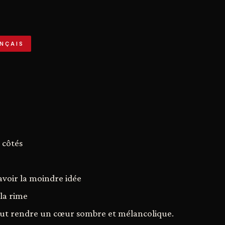
NÇAIS
s côtés
avoir la moindre idée
la rime
eut rendre un cœur sombre et mélancolique.